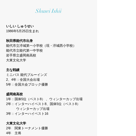
Shusei Ishii
いしい しゅうせい
1986年5月25日生まれ
秋田県能代市出身
能代市立渟城第一小学校（現・渟城西小学校）
能代市立能代第一中学校
岩手県立盛岡南高校
大東文化大学
主な戦績
ミニバス 能代ブルーインズ
2、4年：全国大会出場
5年：全国大会ブロック優勝
盛岡南高校
1年：国体5位（ベスト8） 、ウィンターカップ出場
2年：インターハイベスト8、
国体5位（ベスト8）
ウィンターカップ出場
3年：
インターハイベスト16
大東文化大学
2年
関東トーナメント優勝
4年 主将