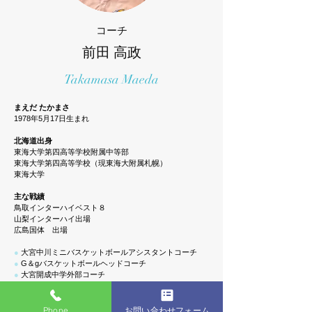
コーチ
前田 高政
Takamasa Maeda
まえだ たかまさ
1978年5月17日生まれ
北海道出身
東海大学第四高等学校附属中等部
東海大学第四高等学校（現東海大附属札幌）
東海大学
主な戦績
鳥取インターハイベスト８
山梨インターハイ出場
広島国体 出場
●
大宮中川ミニバスケットボールアシスタントコーチ
●
G＆gバスケットボールヘッドコーチ
●
大宮開成中学外部コーチ
●
JBA公認C級コーチ
●
JBA公認E級審判
Phone
お問い合わせフォーム