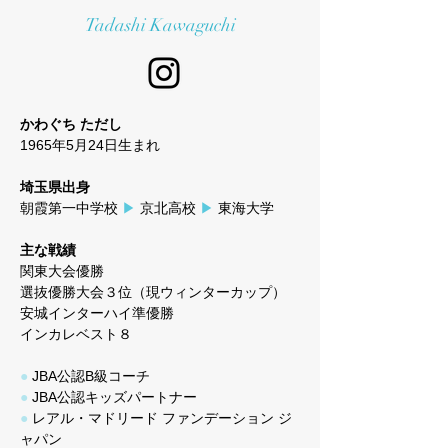
Tadashi Kawaguchi
かわぐち ただし
1965年5月24日生まれ
埼玉県出身
朝霞第一中学校
▶
京北高校
▶
東海大学
主な戦績
関東大会優勝
選抜優勝大会３位
（現ウィンターカップ）
安城インターハイ準優勝
インカレベスト８
●
JBA公認B級コーチ
●
JBA公認キッズパートナー
●
レアル・マドリード ファンデーション ジ
ャパン