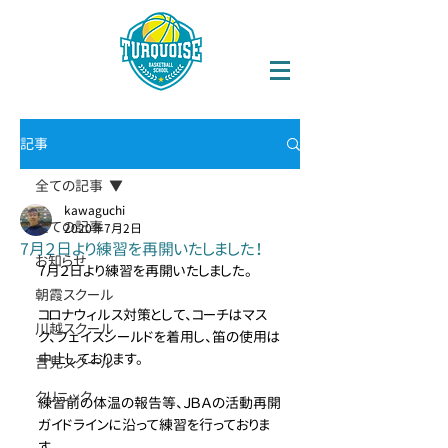
記事
全ての記事
kawaguchi
全ての記事
2020年7月2日
7月２日より練習を再開いたしました！
お知らせ
7月２日より練習を再開いたしました。
朝霞スクール
コロナウィルス対策として、コーチはマス
川越スクール
ク、フェイスシールドを着用し、笛の使用は
中止しております。
吉見スクール
クリニック
練習前の体温の報告等、ＪＢＡの活動再開
ガイドラインに沿って練習を行っておりま
す。