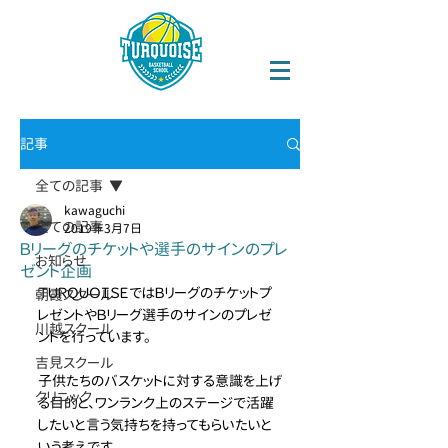
記事
全ての記事
kawaguchi
全ての記事
2019年3月7日
Ｂリーグのチケットや選手のサインのプレ
お知らせ
ゼント企画
ＴＵＲＱＵＯＩＳＥではＢリーグのチケットプ
朝霞スクール
レゼントやＢリーグ選手のサインのプレゼ
川越スクール
ントを行っています。
吉見スクール
子供たちのバスケットに対する意識を上げ
クリニック
る目的と、ワンランク上のステージで活躍
したいと言う気持ちを持ってもらいたいと
いう考えです。