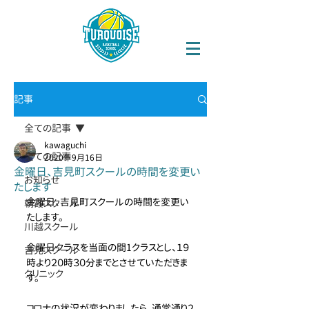
記事
全ての記事
kawaguchi
全ての記事
2020年9月16日
金曜日、吉見町スクールの時間を変更い
お知らせ
たします
金曜日、吉見町スクールの時間を変更い
朝霞スクール
たします。
川越スクール
金曜日クラスを当面の間1クラスとし、１９
吉見スクール
時より２０時３０分までとさせていただきま
クリニック
す。
コロナの状況が変わりましたら、通常通り２