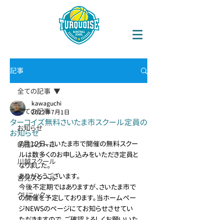
記事
全ての記事
kawaguchi
全ての記事
2022年7月1日
ターコイズ無料さいたま市スクール定員の
お知らせ
お知らせ
７月１２日、さいたま市で開催の無料スクー
朝霞スクール
ルは数多くのお申し込みをいただき定員と
川越スクール
なりました。
ありがとうございます。
吉見スクール
今後不定期ではありますが、さいたま市で
クリニック
の開催を予定しております。当ホームペー
ジNEWSのページにてお知らせさせてい
ただきますので、ご確認よろしくお願いいた